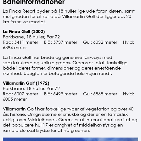
Baneinformationer
La Finca Resort byder på 18 huller lige ude foran døren, samt
muligheden for at spille på Villamartin Golf der ligger ca. 20
km fra selve resortet.
La Finca Golf (2002)
Parkbane, 18 huller, Par 72
Rød: 5411 meter I Blå: 5737 meter I Gul: 6032 meter I Hvid:
6394 meter
La Finca Golf har brede og generøse fairways med
spektakulære og unikke greens. Greens er totalt forskellige
både i deres former, dimensioner og deres enestående
skønhed. Udsigten er betagende hele vejen rundt.
Villamartin Golf (1972)
Parkbane, 18 huller, Par 72
Rød: 5007 meter I Blå: 5499 meter I Gul: 5868 meter I Hvid:
6005 meter
Villamartin Golf har forskellige typer af vegetation og over 40
års historie. Omgivelserne er smukke og der er en fantastisk
udsigt over Middelhavet. Greens er af international kvalitet og
det populære hul 17 er omgivet af middelhavsfyr og en
rambla du skal krydse for at nå greenen.