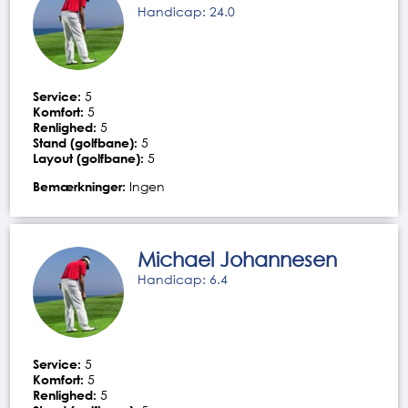
Handicap: 24.0
Service:
5
Komfort:
5
Renlighed:
5
Stand (golfbane):
5
Layout (golfbane):
5
Bemærkninger:
Ingen
Michael Johannesen
Handicap: 6.4
Service:
5
Komfort:
5
Renlighed:
5