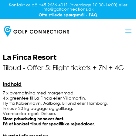
Kontakt os på +45 2636 4011 (hverdage 10:00-14:00) eller
info@golfconnections.dk
Ofte stillede spørgsmål - FAQ
La Finca Resort
Tilbud - Offer 5: Flight tickets + 7N + 4G
Indhold
7 x overnatning med morgenmad.
4 x greenfee til La Finca eller Villamartin.
Fly fra København, Aalborg, Billund eller Hamborg.
Inklusiv 20 kg bagage og golfbag.
Værelseskategori: Deluxe.
Store prisudsving henover året.
Få et konkret tilbud for specifikke rejsedatoer.