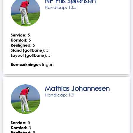
NP Friis Sørensen
Handicap: 10.5
Service:
5
Komfort:
5
Renlighed:
5
Stand (golfbane):
5
Layout (golfbane):
5
Bemærkninger:
Ingen
Mathias Johannesen
Handicap: 1.9
Service:
5
Komfort:
5
Renlighed:
5