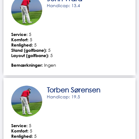
Handicap: 13.4
Service:
5
Komfort:
5
Renlighed:
5
Stand (golfbane):
5
Layout (golfbane):
5
Bemærkninger:
Ingen
Torben Sørensen
Handicap: 19.5
Service:
5
Komfort:
5
Renlighed:
5