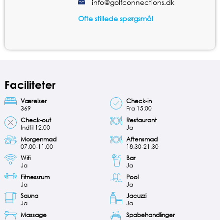
info@golfconnections.dk
Ofte stillede spørgsmål
Faciliteter
Værelser
Check-in
369
Fra 15:00
Check-out
Restaurant
Indtil 12:00
Ja
Morgenmad
Aftensmad
07:00-11.00
18:30-21:30
Wifi
Bar
Ja
Ja
Fitnessrum
Pool
Ja
Ja
Sauna
Jacuzzi
Ja
Ja
Massage
Spabehandlinger