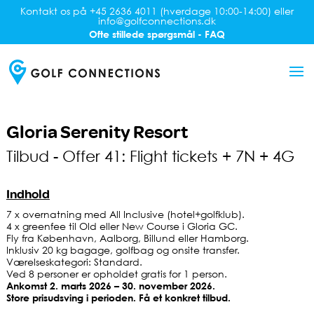
Kontakt os på +45 2636 4011 (hverdage 10:00-14:00) eller
info@golfconnections.dk
Ofte stillede spørgsmål - FAQ
Gloria Serenity Resort
Tilbud - Offer 41: Flight tickets + 7N + 4G
Indhold
7 x overnatning med All Inclusive (hotel+golfklub).
4 x greenfee til Old eller New Course i Gloria GC.
Fly fra København, Aalborg, Billund eller Hamborg.
Inklusiv 20 kg bagage, golfbag og onsite transfer.
Værelseskategori: Standard.
Ved 8 personer er opholdet gratis for 1 person.
Ankomst 2. marts 2026 – 30. november 2026.
Store prisudsving i perioden. Få et konkret tilbud.