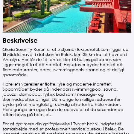
Beskrivelse
Gloria Serenity Resort er et 5-stjernet luksushotel, som ligger ud
til Middelhavet i det skønne Belek, kun 38 km fra lufthavnen i
Antalya. Her får du to fantastiske 18 hullers golfbaner, som
ligger meget tæt på hotellet. Herudover byder hotellet på
flere restauranter, barer, swimmingpools, strand og et dejligt
spaområde.
Hotellets værelser er flotte, lyse og moderne indrettet.
Spaområdet byder på indendørs swimmingpool, sauna,
jacuzzi, dampbad, tyrkisk bad samt massage- og
skønhedsbehandlinger. De mange forskellige restauranter
byder på et mangfoldigt udvalg af retter fra hele verden.
Flere gange om ugen kan du opleve et af de spændende
aftenshows på hotellet.
For at optimere din golfoplevelse i Tyrkiet har vi indgået et
samarbejde med et professionelt service bureau i Belek. De
har stort kendskab til området og mange års erfaring indenfor