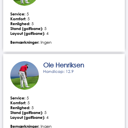
Service:
5
Komfort:
5
Renlighed:
5
Stand (golfbane):
5
Layout (golfbane):
4
Bemærkninger:
Ingen
Ole Henriksen
Handicap: 12.9
Service:
5
Komfort:
5
Renlighed:
5
Stand (golfbane):
5
Layout (golfbane):
4
Bemærkninger:
Ingen