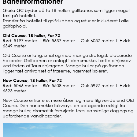
Baneinformationer
Gloria GC byder på to 18 hullers golfbaner, som ligger meget
tæt på hotellet.
Transfer fra hotellet til golfklubben og retur er inkluderet i alle
golfophold.
Old Course, 18 huller, Par 72
Rød: 5197 meter I Blå: 5637 meter I Gul: 6057 meter I Hvid:
6349 meter
Old Course er lang, smal og med mange strategisk placerede
hazarder. Golfbanen er anlagt i den smukke, tætte pinjeskov
ved foden af Taurusbjergene. Mange huller på golfbanen
ligger tæt omkranset af træerne, nærmest isoleret.
New Course, 18 huller, Par 72
Rød: 5066 meter I Blå: 5508 meter I Gul: 5997 meter I Hvid:
6523 meter
New Course er kortere, mere åben og mere tilgivende end Old
Course. Den har smukke fairways, en betagende udsigt fra
mange huller, dramatisk forhøjede tees, vanskelige doglegs og
udfordrende vandhazarder.