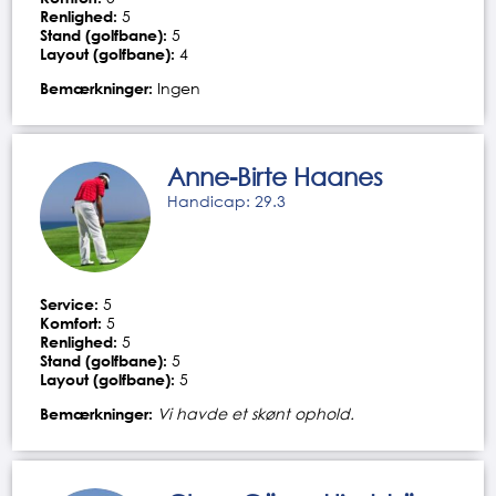
Renlighed:
5
Stand (golfbane):
5
Layout (golfbane):
4
Bemærkninger:
Ingen
Anne-Birte Haanes
Handicap: 29.3
Service:
5
Komfort:
5
Renlighed:
5
Stand (golfbane):
5
Layout (golfbane):
5
Bemærkninger:
Vi havde et skønt ophold.