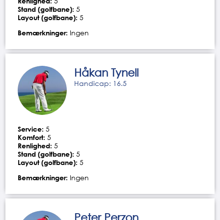
Renlighed:
5
Stand (golfbane):
5
Layout (golfbane):
5
Bemærkninger:
Ingen
Håkan Tynell
Handicap: 16.5
Service:
5
Komfort:
5
Renlighed:
5
Stand (golfbane):
5
Layout (golfbane):
5
Bemærkninger:
Ingen
Peter Perzon