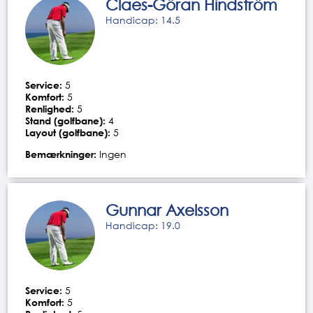
Claes-Göran Hindström
Handicap: 14.5
Service:
5
Komfort:
5
Renlighed:
5
Stand (golfbane):
4
Layout (golfbane):
5
Bemærkninger:
Ingen
Gunnar Axelsson
Handicap: 19.0
Service:
5
Komfort:
5