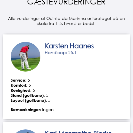
GÆSTEVURDERINGER
Alle vurderinger af Quinta da Marinha er foretaget på en
skala fra 1-5, hvor 5 er bedst.
Karsten Haanes
Handicap: 25.1
Service:
5
Komfort:
5
Renlighed:
5
Stand (golfbane):
5
Layout (golfbane):
5
Bemærkninger:
Ingen