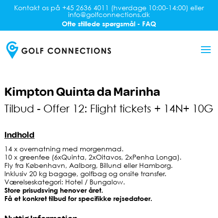
Kontakt os på +45 2636 4011 (hverdage 10:00-14:00) eller
info@golfconnections.dk
Ofte stillede spørgsmål - FAQ
Kimpton Quinta da Marinha
Tilbud - Offer 12: Flight tickets + 14N+ 10G
Indhold
14 x overnatning med morgenmad.
10 x greenfee (6xQuinta, 2xOitavos, 2xPenha Longa).
Fly fra København, Aalborg, Billund eller Hamborg.
Inklusiv 20 kg bagage, golfbag og onsite transfer.
Værelseskategori: Hotel / Bungalow.
Store prisudsving henover året.
Få et konkret tilbud for specifikke rejsedatoer.