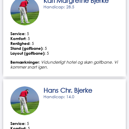
Kari Margrethe Bjerke
Handicap: 28.5
Service:
5
Komfort:
5
Renlighed:
5
Stand (golfbane):
5
Layout (golfbane):
5
Bemærkninger:
Vidunderligt hotel og skøn golfbane. Vi
kommer snart igen.
Hans Chr. Bjerke
Handicap: 14.0
Service:
5
Komfort:
5