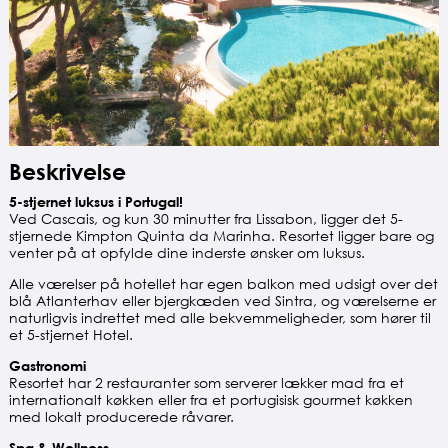
Beskrivelse
5-stjernet luksus i Portugal!
Ved Cascais, og kun 30 minutter fra Lissabon, ligger det 5-
stjernede Kimpton Quinta da Marinha. Resortet ligger bare og
venter på at opfylde dine inderste ønsker om luksus.
Alle værelser på hotellet har egen balkon med udsigt over det
blå Atlanterhav eller bjergkæden ved Sintra, og værelserne er
naturligvis indrettet med alle bekvemmeligheder, som hører til
et 5-stjernet Hotel.
Gastronomi
Resortet har 2 restauranter som serverer lækker mad fra et
internationalt køkken eller fra et portugisisk gourmet køkken
med lokalt producerede råvarer.
Spa & Wellness