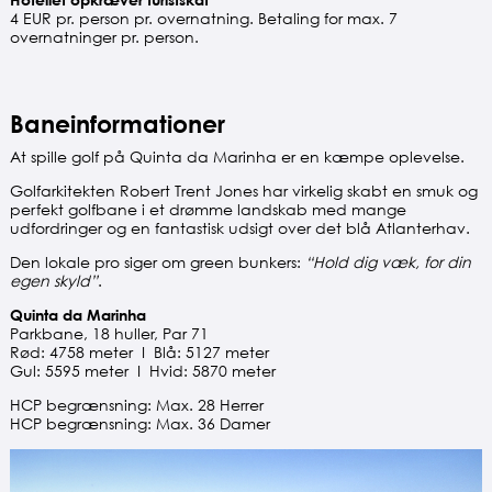
4 EUR pr. person pr. overnatning. Betaling for max. 7
overnatninger pr. person.
Baneinformationer
At spille golf på Quinta da Marinha er en kæmpe oplevelse.
Golfarkitekten Robert Trent Jones har virkelig skabt en smuk og
perfekt golfbane i et drømme landskab med mange
udfordringer og en fantastisk udsigt over det blå Atlanterhav.
Den lokale pro siger om green bunkers:
“Hold dig væk, for din
egen skyld”
.
Quinta da Marinha
Parkbane, 18 huller, Par 71
Rød: 4758 meter I Blå: 5127 meter
Gul: 5595 meter I Hvid: 5870 meter
HCP begrænsning: Max. 28 Herrer
HCP begrænsning: Max. 36 Damer