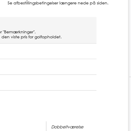
Se afbestillingsbetingelser længere nede på siden.
r "Bemærkninger".
 den viste pris for golfopholdet.
Pris pr. greenfee
895 SEK
Pris pr. middag
635 SEK
Pris pr. buggy
600 SEK
mad
Pris pr. person
1450 SEK
Pris pr. buggy
800 SEK
Dobbeltværelse