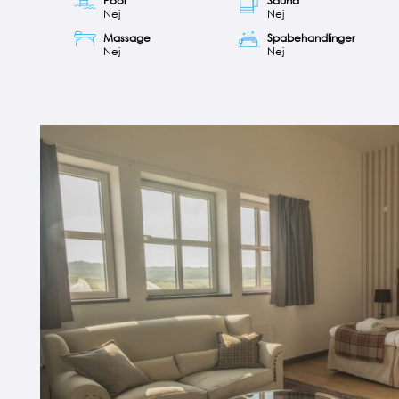
Pool
Sauna
Nej
Nej
Massage
Spabehandlinger
Nej
Nej