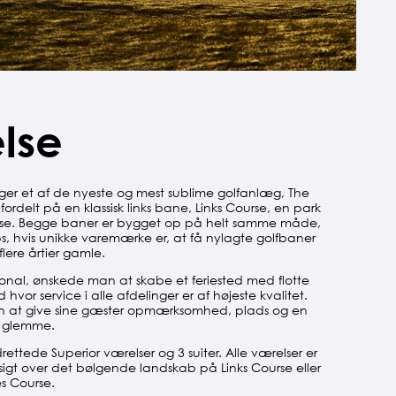
else
gger et af de nyeste og mest sublime golfanlæg, The
fordelt på en klassisk links bane, Links Course, en park
urse. Begge baner er bygget op på helt samme måde,
ips, hvis unikke varemærke er, at få nylagte golfbaner
flere årtier gamle.
al, ønskede man at skabe et feriested med flotte
hvor service i alle afdelinger er af højeste kvalitet.
n at give sine gæster opmærksomhed, plads og en
l glemme.
ettede Superior værelser og 3 suiter. Alle værelser er
gt over det bølgende landskab på Links Course eller
s Course.