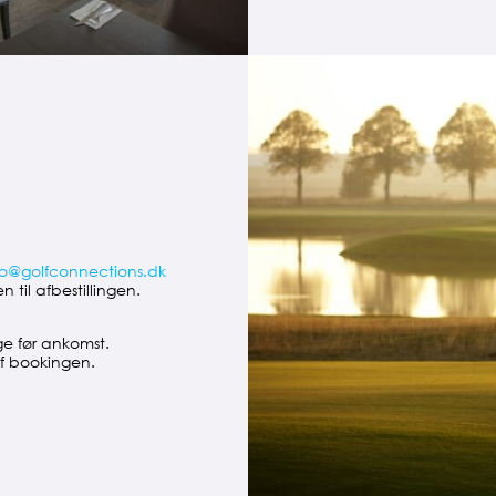
fo@golfconnections.dk
til afbestillingen.
ge før ankomst.
f bookingen.