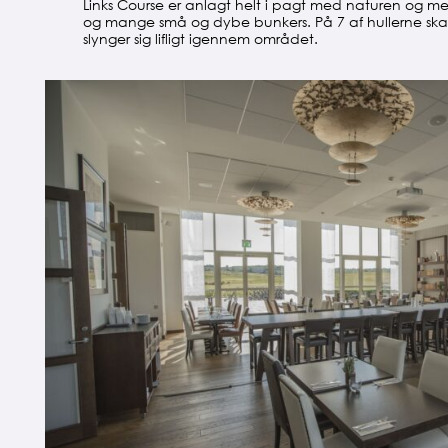
Links Course er anlagt helt i pagt med naturen og m
og mange små og dybe bunkers. På 7 af hullerne skal
slynger sig lifligt igennem området.