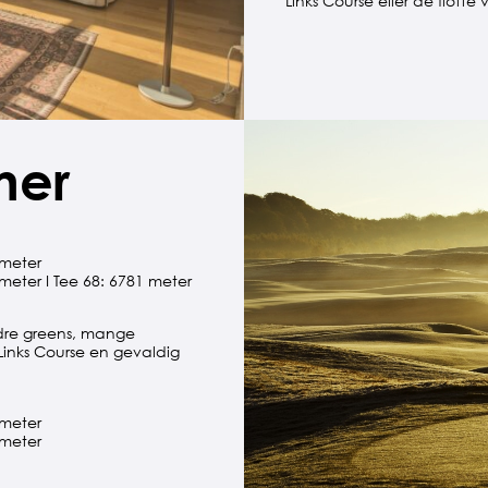
Links Course eller de flott
ner
 meter
 meter I Tee 68: 6781 meter
dre greens, mange
Links Course en gevaldig
 meter
 meter