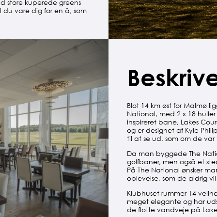
ed store kuperede greens
 du vare dig for en å, som
Beskriv
Blot 14 km øst for Malmø li
National, med 2 x 18 huller 
inspireret bane, Lakes Co
og er designet af Kyle Phil
til at se ud, som om de var 
Da man byggede The Nation
golfbaner, men også et sted 
På The National ønsker ma
oplevelse, som de aldrig vi
Klubhuset rummer 14 velindr
meget elegante og har udsi
de flotte vandveje på Lake