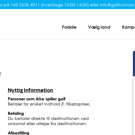
s på +45 2636 4011 (hverdage 10:00-14:00) eller
info@golfconnect
Forside
Vælg land
Kampa
r
Nyttig Information
Personer som ikke spiller golf
Betaler for ønsket indhold jf. tilkøbspriser.
Betaling
Du betaler direkte til destinationen ved
ankomst eller afrejse fra destinationen.
Afbestilling