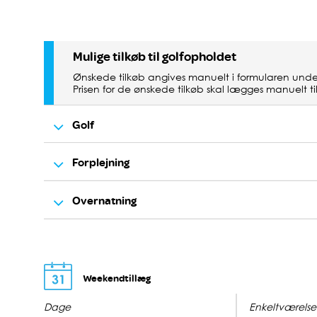
Mulige tilkøb til golfopholdet
Ønskede tilkøb angives manuelt i formularen unde
Prisen for de ønskede tilkøb skal lægges manuelt til
Golf
Forplejning
Ekstra greenfee til 18 huller
Overnatning
3-retters middag
Buggy til 18 huller
Superior dobbeltværelse - 1 overnatning m/morgen
Buggy til 36 huller samme dag
Weekendtillæg
Dage
Enkeltværelse