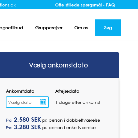
ions.dk
Ofte stillede spørgsmål - FAQ
gnetilbud
Grupperejser
Om os
Søg
Vælg ankomstdato
Ankomstdato
Afrejsedato
1 dage efter ankomst
2.580
SEK
pr. person i dobbeltværelse
Fra
3.280
SEK
pr. person i enkeltværelse
Fra