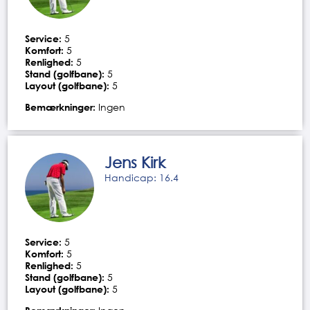
Service:
5
Komfort:
5
Renlighed:
5
Stand (golfbane):
5
Layout (golfbane):
5
Bemærkninger:
Ingen
Jens Kirk
Handicap: 16.4
Service:
5
Komfort:
5
Renlighed:
5
Stand (golfbane):
5
Layout (golfbane):
5