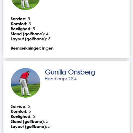
Service:
5
Komfort:
5
Renlighed:
5
Stand (golfbane):
4
Layout (golfbane):
5
Bemærkninger:
Ingen
Gunilla Onsberg
Handicap: 29.4
Service:
5
Komfort:
5
Renlighed:
5
Stand (golfbane):
5
Layout (golfbane):
5