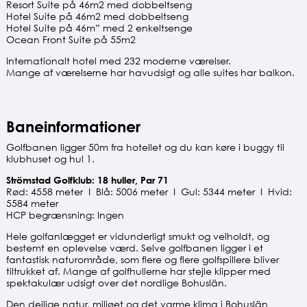
Resort Suite på 46m2 med dobbeltseng
Hotel Suite på 46m2 med dobbeltseng
Hotel Suite på 46m” med 2 enkeltsenge
Ocean Front Suite på 55m2
Internationalt hotel med 232 moderne værelser.
Mange af værelserne har havudsigt og alle suites har balkon.
Baneinformationer
Golfbanen ligger 50m fra hotellet og du kan køre i buggy til
klubhuset og hul 1.
Strömstad Golfklub: 18 huller, Par 71
Rød: 4558 meter I Blå: 5006 meter I Gul: 5344 meter I Hvid:
5584 meter
HCP begrænsning: Ingen
Hele golfanlægget er vidunderligt smukt og velholdt, og
bestemt en oplevelse værd. Selve golfbanen ligger i et
fantastisk naturområde, som flere og flere golfspillere bliver
tiltrukket af. Mange af golfhullerne har stejle klipper med
spektakulær udsigt over det nordlige Bohuslän.
Den dejlige natur, miljøet og det varme klima i Bohuslän