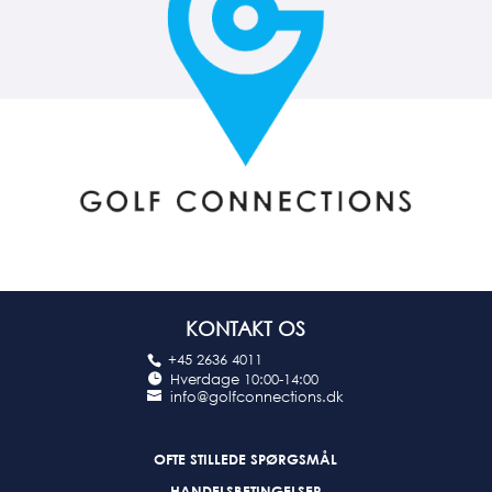
KONTAKT OS
+45 2636 4011
Hverdage 10:00-14:00
info@golfconnections.dk
OFTE STILLEDE SPØRGSMÅL
HANDELSBETINGELSER