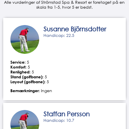
Alle vurderinger af Strömstad Spa & Resort er foretaget på en
skala fra 1-5, hvor 5 er bedst.
Susanne Björnsdotter
Handicap: 22.5
Service:
5
Komfort:
5
Renlighed:
5
Stand (golfbane):
5
Layout (golfbane):
5
Bemærkninger:
Ingen
Staffan Persson
Handicap: 10.7