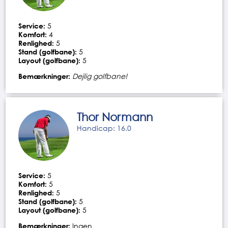
Service:
5
Komfort:
4
Renlighed:
5
Stand (golfbane):
5
Layout (golfbane):
5
Bemærkninger:
Dejlig golfbane!
Thor Normann
Handicap: 16.0
Service:
5
Komfort:
5
Renlighed:
5
Stand (golfbane):
5
Layout (golfbane):
5
Bemærkninger:
Ingen