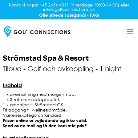
Kontakt os på +45 2636 4011 (hverdage 10:00-14:00) eller
info@golfconnections.dk
Ofte stillede spørgsmål - FAQ
Strömstad Spa & Resort
Tilbud - Golf och avkoppling - 1 night
Indhold
1 x overnatning med morgenmad.
1 x 3-retters middag/buffet.
1 x greenfee til Strömstad GK.
Fri adgang til wellnessområde.
Værelseskategori: Standard.
Prisen online er vejledende og ikke valid.
Send os en mail og få den konkrete pris !!