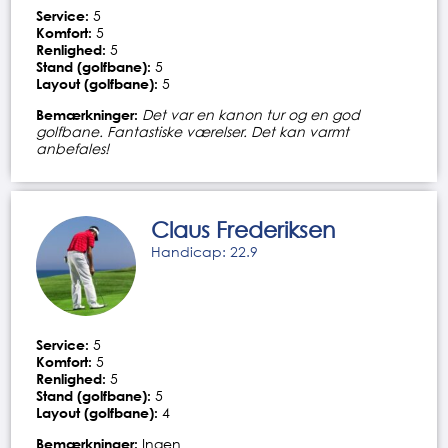
Service:
5
Komfort:
5
Renlighed:
5
Stand (golfbane):
5
Layout (golfbane):
5
Bemærkninger:
Det var en kanon tur og en god
golfbane. Fantastiske værelser. Det kan varmt
anbefales!
Claus Frederiksen
Handicap: 22.9
Service:
5
Komfort:
5
Renlighed:
5
Stand (golfbane):
5
Layout (golfbane):
4
Bemærkninger:
Ingen