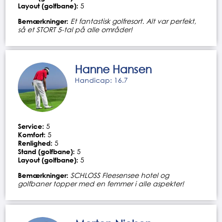
Layout (golfbane):
5
Bemærkninger:
Et fantastisk golfresort. Alt var perfekt,
så et STORT 5-tal på alle områder!
Hanne Hansen
Handicap: 16.7
Service:
5
Komfort:
5
Renlighed:
5
Stand (golfbane):
5
Layout (golfbane):
5
Bemærkninger:
SCHLOSS Fleesensee hotel og
golfbaner topper med en femmer i alle aspekter!