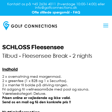
Kontakt os på +45 2636 4011 (hverdage 10:00-14:00) eller
info@golfconnections.dk
Ofte stillede spørgsmål - FAQ
SCHLOSS Fleesensee
Tilbud - Fleesensee Break - 2 nights
Indhold
2 x overnatning med morgenmad.
2 x greenfee (1 x B2B og 1 x Securitas).
2 x mønter til bolde på driving rangen.
Fri adgang til wellnessområde med pool og sauna.
Værelseskategori: Deluxe.
Prisen online er vejledende og ikke valid.
Send os en mail og få den konkrete pris !!