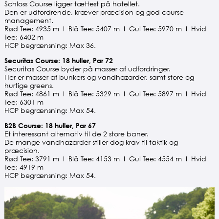
Schloss Course ligger tættest på hotellet.
Den er udfordrende, kræver præcision og god course
management.
Rød Tee: 4935 m I Blå Tee: 5407 m I Gul Tee: 5970 m I Hvid
Tee: 6402 m
HCP begrænsning: Max 36.
Securitas Course: 18 huller, Par 72
Securitas Course byder på masser af udfordringer.
Her er masser af bunkers og vandhazarder, samt store og
hurtige greens.
Rød Tee: 4861 m I Blå Tee: 5329 m I Gul Tee: 5897 m I Hvid
Tee: 6301 m
HCP begrænsning: Max 54.
B2B Course: 18 huller, Par 67
Et interessant alternativ til de 2 store baner.
De mange vandhazarder stiller dog krav til taktik og
præcision.
Rød Tee: 3791 m I Blå Tee: 4153 m I Gul Tee: 4554 m I Hvid
Tee: 4919 m
HCP begrænsning: Max 54.