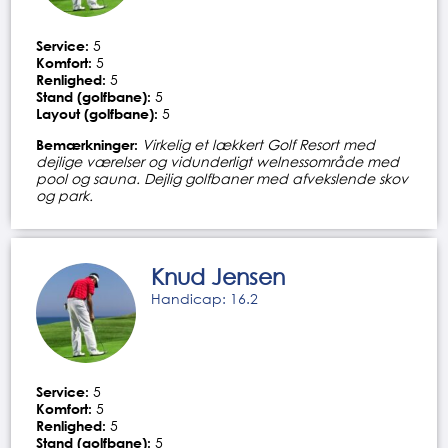
Service:
5
Komfort:
5
Renlighed:
5
Stand (golfbane):
5
Layout (golfbane):
5
Bemærkninger:
Virkelig et lækkert Golf Resort med
dejlige værelser og vidunderligt welnessområde med
pool og sauna. Dejlig golfbaner med afvekslende skov
og park.
Knud Jensen
Handicap: 16.2
Service:
5
Komfort:
5
Renlighed:
5
Stand (golfbane):
5