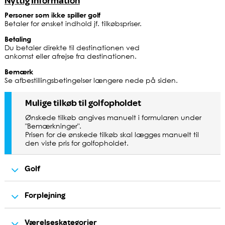
Nyttig Information
Personer som ikke spiller golf
Betaler for ønsket indhold jf. tilkøbspriser.
Betaling
Du betaler direkte til destinationen ved
ankomst eller afrejse fra destinationen.
Bemærk
Se afbestillingsbetingelser længere nede på siden.
Mulige tilkøb til golfopholdet
Ønskede tilkøb angives manuelt i formularen under
"Bemærkninger".
Prisen for de ønskede tilkøb skal lægges manuelt til
den viste pris for golfopholdet.
Golf
Forplejning
Ekstra greenfee til 18 huller - SCHLOSS
Pris pr. greenfee
90 Euro
Platz
Værelseskategorier