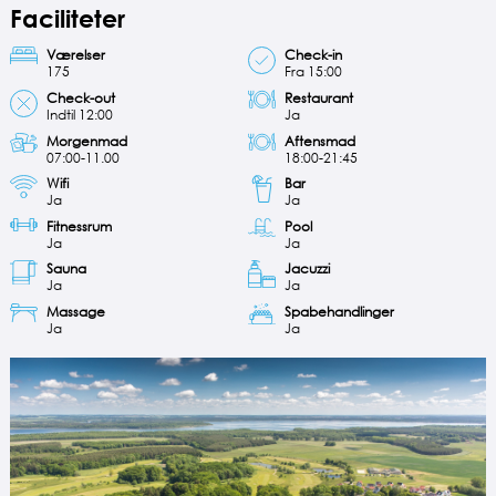
Faciliteter
Værelser
Check-in
175
Fra 15:00
Check-out
Restaurant
Indtil 12:00
Ja
Morgenmad
Aftensmad
07:00-11.00
18:00-21:45
Wifi
Bar
Ja
Ja
Fitnessrum
Pool
Ja
Ja
Sauna
Jacuzzi
Ja
Ja
Massage
Spabehandlinger
Ja
Ja