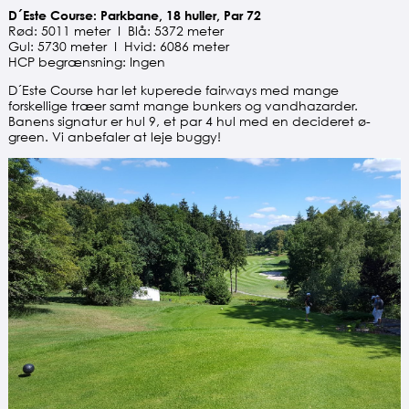
D´Este Course: Parkbane, 18 huller, Par 72
Rød: 5011 meter I Blå: 5372 meter
Gul: 5730 meter I Hvid: 6086 meter
HCP begrænsning: Ingen
D´Este Course har let kuperede fairways med mange
forskellige træer samt mange bunkers og vandhazarder.
Banens signatur er hul 9, et par 4 hul med en decideret ø-
green. Vi anbefaler at leje buggy!