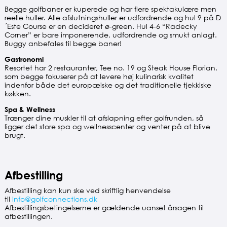
Begge golfbaner er kuperede og har flere spektakulære men
reelle huller. Alle afslutningshuller er udfordrende og hul 9 på D
´Este Course er en decideret ø-green. Hul 4-6 “Radecky
Corner” er bare imponerende, udfordrende og smukt anlagt.
Buggy anbefales til begge baner!
Gastronomi
Resortet har 2 restauranter, Tee no. 19 og Steak House Florian,
som begge fokuserer på at levere høj kulinarisk kvalitet
indenfor både det europæiske og det traditionelle tjekkiske
køkken.
Spa & Wellness
Trænger dine muskler til at afslapning efter golfrunden, så
ligger det store spa og wellnesscenter og venter på at blive
brugt.
Afbestilling
Afbestilling kan kun ske ved skriftlig henvendelse
til
info@golfconnections.dk
Afbestillingsbetingelserne er gældende uanset årsagen til
afbestillingen.