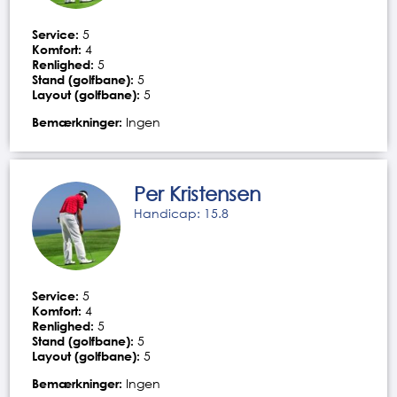
Service:
5
Komfort:
4
Renlighed:
5
Stand (golfbane):
5
Layout (golfbane):
5
Bemærkninger:
Ingen
Per Kristensen
Handicap: 15.8
Service:
5
Komfort:
4
Renlighed:
5
Stand (golfbane):
5
Layout (golfbane):
5
Bemærkninger:
Ingen