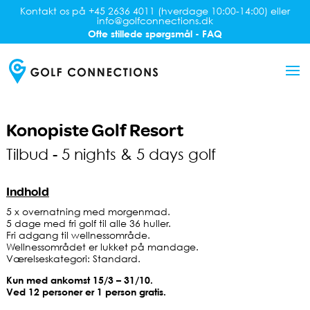
Kontakt os på +45 2636 4011 (hverdage 10:00-14:00) eller
info@golfconnections.dk
Ofte stillede spørgsmål - FAQ
Konopiste Golf Resort
Tilbud - 5 nights & 5 days golf
Indhold
5 x overnatning med morgenmad.
5 dage med fri golf til alle 36 huller.
Fri adgang til wellnessområde.
Wellnessområdet er lukket på mandage.
Værelseskategori: Standard.
Kun med ankomst 15/3 – 31/10.
Ved 12 personer er 1 person gratis.