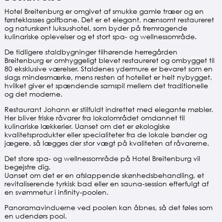
Hotel Breitenburg er omgivet af smukke gamle træer og en
førsteklasses golfbane. Det er et elegant, nænsomt restaureret
og naturskønt luksushotel, som byder på fremragende
kulinariske oplevelser og et stort spa- og wellnessområde.
De tidligere staldbygninger tilhørende herregården
Breitenburg er omhyggeligt blevet restaureret og ombygget til
80 eksklusive værelser. Staldenes ydermure er bevaret som en
slags mindesmærke, mens resten af hotellet er helt nybygget,
hvilket giver et spændende samspil mellem det traditionelle
og det moderne.
Restaurant Johann er stilfuldt indrettet med elegante møbler.
Her bliver friske råvarer fra lokalområdet omdannet til
kulinariske lækkerier. Uanset om det er økologiske
kvalitetsprodukter eller specialiteter fra de lokale bønder og
jægere, så lægges der stor vægt på kvaliteten af råvarerne.
Det store spa- og wellnessområde på Hotel Breitenburg vil
begejstre dig.
Uanset om det er en afslappende skønhedsbehandling, et
revitaliserende tyrkisk bad eller en sauna-session efterfulgt af
en svømmetur i infinity-poolen.
Panoramavinduerne ved poolen kan åbnes, så det føles som
en udendørs pool.