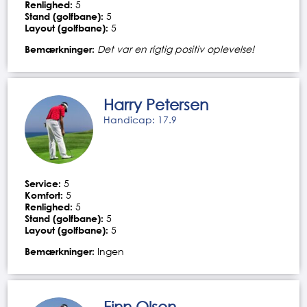
Renlighed:
5
Stand (golfbane):
5
Layout (golfbane):
5
Bemærkninger:
Det var en rigtig positiv oplevelse!
Harry Petersen
Handicap: 17.9
Service:
5
Komfort:
5
Renlighed:
5
Stand (golfbane):
5
Layout (golfbane):
5
Bemærkninger:
Ingen
Finn Olsen