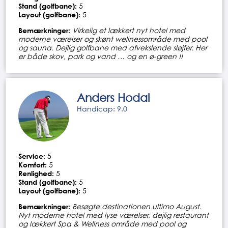
Stand (golfbane):
5
Layout (golfbane):
5
Bemærkninger:
Virkelig et lækkert nyt hotel med
moderne værelser og skønt wellnessområde med pool
og sauna. Dejlig golfbane med afvekslende sløjfer. Her
er både skov, park og vand … og en ø-green !!
Anders Hodal
Handicap: 9.0
Service:
5
Komfort:
5
Renlighed:
5
Stand (golfbane):
5
Layout (golfbane):
5
Bemærkninger:
Besøgte destinationen ultimo August.
Nyt moderne hotel med lyse værelser, dejlig restaurant
og lækkert Spa & Wellness område med pool og