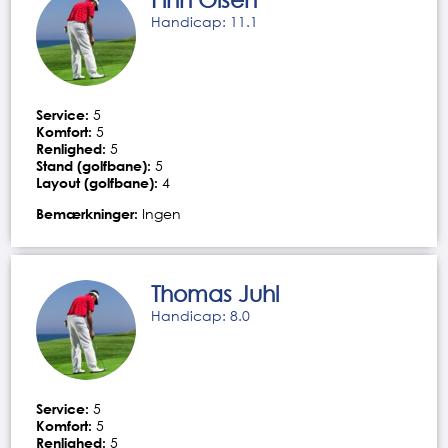
Handicap: 11.1
Service:
5
Komfort:
5
Renlighed:
5
Stand (golfbane):
5
Layout (golfbane):
4
Bemærkninger:
Ingen
Thomas Juhl
Handicap: 8.0
Service:
5
Komfort:
5
Renlighed:
5