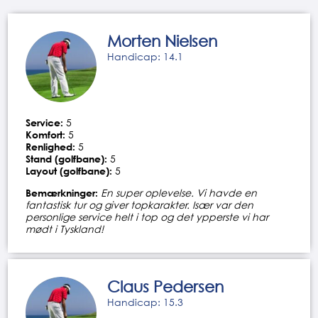
Morten Nielsen
Handicap: 14.1
Service:
5
Komfort:
5
Renlighed:
5
Stand (golfbane):
5
Layout (golfbane):
5
Bemærkninger:
En super oplevelse. Vi havde en
fantastisk tur og giver topkarakter. Især var den
personlige service helt i top og det ypperste vi har
mødt i Tyskland!
Claus Pedersen
Handicap: 15.3