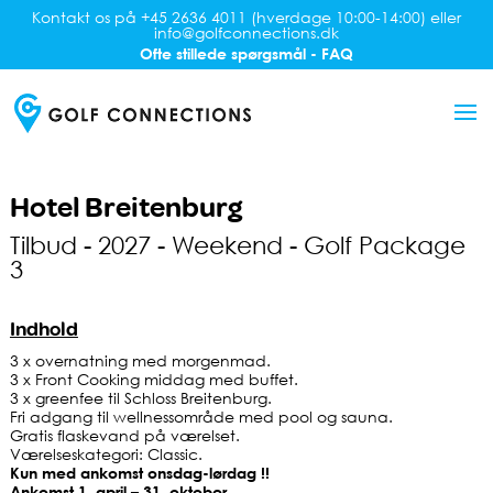
Kontakt os på +45 2636 4011 (hverdage 10:00-14:00) eller
info@golfconnections.dk
Ofte stillede spørgsmål - FAQ
Hotel Breitenburg
Tilbud - 2027 - Weekend - Golf Package
3
Indhold
3 x overnatning med morgenmad.
3 x Front Cooking middag med buffet.
3 x greenfee til Schloss Breitenburg.
Fri adgang til wellnessområde med pool og sauna.
Gratis flaskevand på værelset.
Værelseskategori: Classic.
Kun med ankomst onsdag-lørdag !!
Ankomst 1. april – 31. oktober.