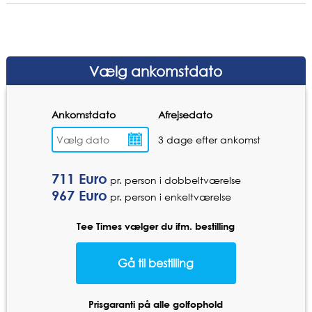
Pris pr. person pr.
Opgrader til Superior dobbeltværelse
15 Euro
nat
Vælg ankomstdato
Ekstra greenfee til 9 huller
Pris pr. greenfee
40 Euro
Ankomstdato
Afrejsedato
3 dage efter ankomst
711
Euro
pr. person i dobbeltværelse
967
Euro
pr. person i enkeltværelse
Tee Times vælger du ifm. bestilling
Prisgaranti på alle golfophold