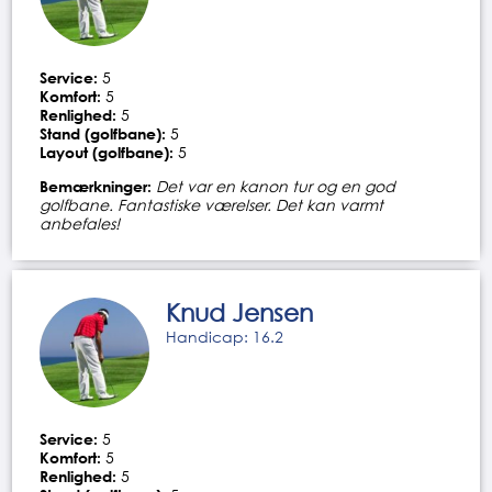
Service:
5
Komfort:
5
Renlighed:
5
Stand (golfbane):
5
Layout (golfbane):
5
Bemærkninger:
Det var en kanon tur og en god
golfbane. Fantastiske værelser. Det kan varmt
anbefales!
Knud Jensen
Handicap: 16.2
Service:
5
Komfort:
5
Renlighed:
5