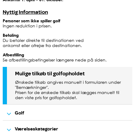
Nyttig Information
Personer som ikke spiller golf
Ingen reduktion i prisen.
Betaling
Du betaler direkte til destinationen ved
ankomst eller afrejse fra destinationen.
Afbestilling
Se afbestillingsbetingelser længere nede på siden.
Mulige tilkøb til golfopholdet
Ønskede tilkøb angives manuelt i formularen under
"Bemærkninger".
Prisen for de ønskede tilkøb skal lægges manuelt til
den viste pris for golfopholdet.
Golf
Værelseskategorier
Ekstra greenfee til 18 huller
Pris pr. greenfee
70 Euro