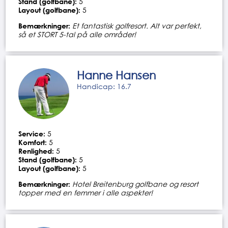
Stand (golfbane):
5
Layout (golfbane):
5
Bemærkninger:
Et fantastisk golfresort. Alt var perfekt,
så et STORT 5-tal på alle områder!
Hanne Hansen
Handicap: 16.7
Service:
5
Komfort:
5
Renlighed:
5
Stand (golfbane):
5
Layout (golfbane):
5
Bemærkninger:
Hotel Breitenburg golfbane og resort
topper med en femmer i alle aspekter!