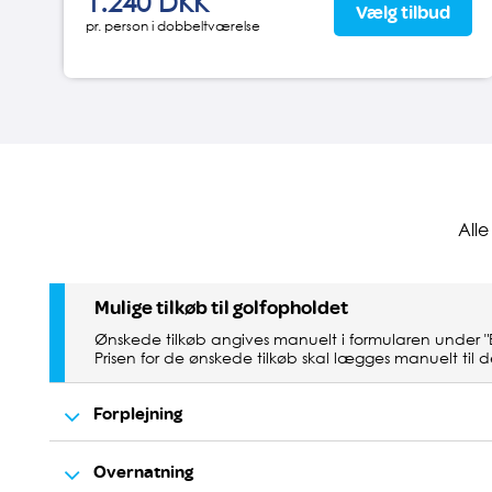
1.240 DKK
Vælg tilbud
pr. person i dobbeltværelse
All
Mulige tilkøb til golfopholdet
Ønskede tilkøb angives manuelt i formularen under 
Prisen for de ønskede tilkøb skal lægges manuelt til de
Forplejning
Overnatning
3-retters middag/buffet