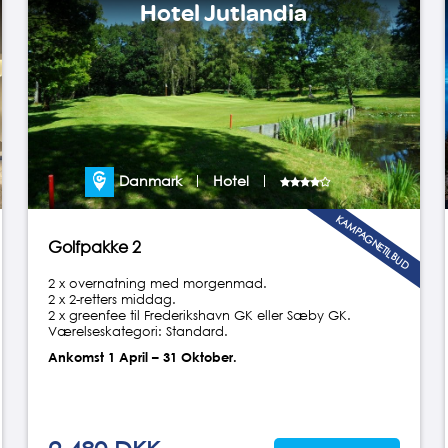
Hotel Jutlandia
Danmark
Hotel
KAMPAGNETILBUD
Golfpakke 2
2 x overnatning med morgenmad.
2 x 2-retters middag.
2 x greenfee til Frederikshavn GK eller Sæby GK.
Værelseskategori: Standard.
Ankomst 1 April – 31 Oktober.