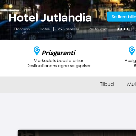
Hotel Jutlandia
Se flere bill
Danmark
Hotel
89 værelser
Restaurant
Prisgaranti
Markedets bedste priser
Vælg 
Destinationens egne salgspriser
B
Tilbud
Mul