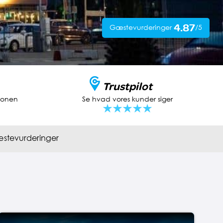
4.87
Gæstevurderinger
/5
Trustpilot
tionen
Se hvad vores kunder siger
stevurderinger