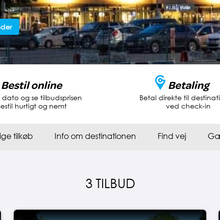
eder
Bestil online
Betaling
dato og se tilbudsprisen
Betal direkte til destina
estil hurtigt og nemt
ved check-in
ige tilkøb
Info om destinationen
Find vej
Gæ
3 TILBUD