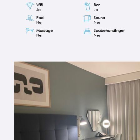
Wifi
Bar
Ja
Ja
Pool
Sauna
Nej
Nej
Massage
Spabehandlinger
Nej
Nej