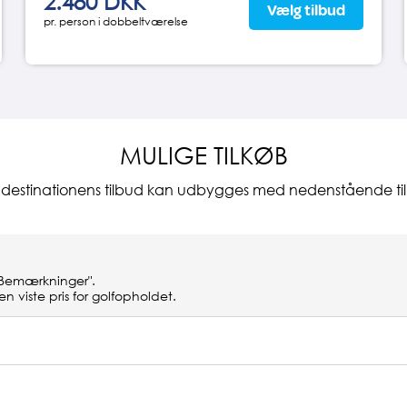
2.480 DKK
Vælg tilbud
pr. person i dobbeltværelse
MULIGE TILKØB
e destinationens tilbud kan udbygges med nedenstående til
"Bemærkninger".
n viste pris for golfopholdet.
Pris p