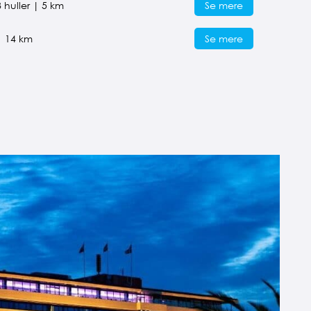
Se mere
 huller | 5 km
Se mere
| 14 km