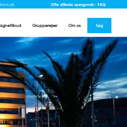
ions.dk
Ofte stillede spørgsmål - FAQ
gnetilbud
Grupperejser
Om os
Søg
r