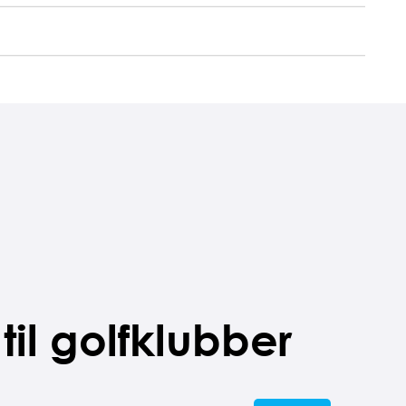
r. person
750 DKK
r. værelse pr. nat
100 DKK
r. værelse pr. nat
200 DKK
til golfklubber