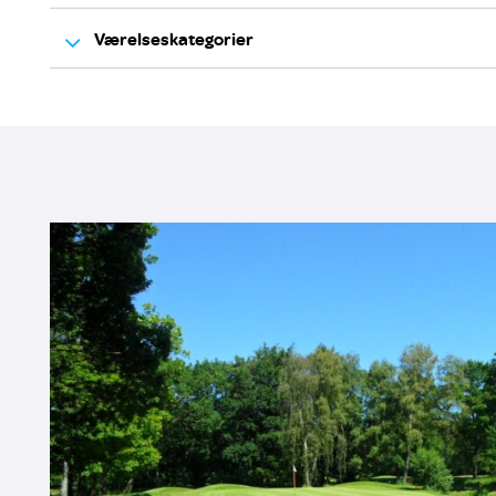
Værelseskategorier
1 overnatning m/morgenmad - Standard dobbeltværel
Opgrader til havudsigt
Opgrader til Superior Class