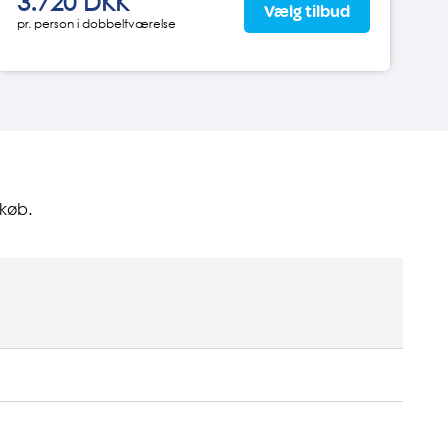
3.720 DKK
Vælg tilbud
pr. person i dobbeltværelse
køb.
r. middag
350 DKK