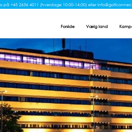
s på +45 2636 4011 (hverdage 10:00-14:00) eller
info@golfconnect
Forside
Vælg land
Kampa
Bo på Golfbanen / Resort
Hoteller
Golfklubbe