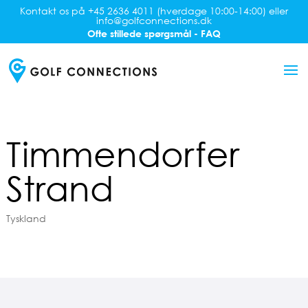
Kontakt os på +45 2636 4011 (hverdage 10:00-14:00) eller
info@golfconnections.dk
Ofte stillede spørgsmål - FAQ
Timmendorfer
Strand
Tyskland