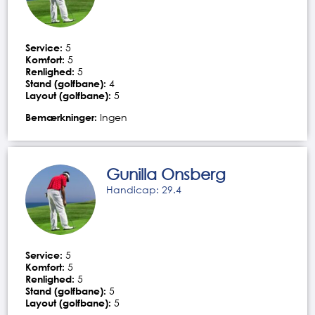
Service:
5
Komfort:
5
Renlighed:
5
Stand (golfbane):
4
Layout (golfbane):
5
Bemærkninger:
Ingen
Gunilla Onsberg
Handicap: 29.4
Service:
5
Komfort:
5
Renlighed:
5
Stand (golfbane):
5
Layout (golfbane):
5