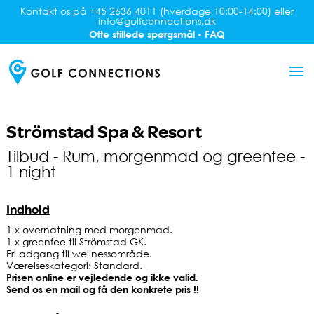
Kontakt os på +45 2636 4011 (hverdage 10:00-14:00) eller
info@golfconnections.dk
Ofte stillede spørgsmål - FAQ
Strömstad Spa & Resort
Tilbud - Rum, morgenmad og greenfee -
1 night
Indhold
1 x overnatning med morgenmad.
1 x greenfee til Strömstad GK.
Fri adgang til wellnessområde.
Værelseskategori: Standard.
Prisen online er vejledende og ikke valid.
Send os en mail og få den konkrete pris !!