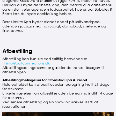
elegante Restaurant Maritimus ligger kun 10 meter fra havet.
Her kan du nyde de fineste vine, den bedste a la carte-menu
og en stor, velsmagende middagsbuffet. I deres bar Bubbles &
Beats kan du nyde cocktails og bobler.
Deres lækre Spa byder blandt andet på saltvandspool,
udendørs jacuzzi med havudsigt, dampbad, snetønde og
finsk sauna.
Afbestilling
Afbestilling kan kun ske ved skriftlig henvendelse
til
info@golfconnections.dk
Afbestillingsbetingelserne er gældende uanset årsagen til
afbestillingen.
Afbestillingsbetingelser for Strömstad Spa & Resort
Hele opholdet kan afbestilles uden beregning indtil 21 dage
før ankomst.
Enkelte værelser kan afbestilles uden beregning indtil 14 dage
før ankomst.
Ved senere afbestilling og No Show opkræves 100% af
reservationen.