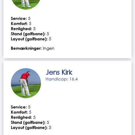
Service:
5
Komfort:
5
Renlighed:
5
Stand (golfbane):
5
Layout (golfbane):
5
Bemærkninger:
Ingen
Jens Kirk
Handicap: 16.4
Service:
5
Komfort:
5
Renlighed:
5
Stand (golfbane):
5
Layout (golfbane):
5