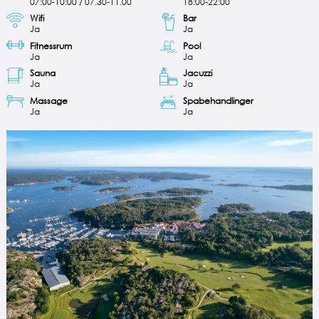
07:00-10:00 / 07.30-11.00
18:00-22:00
Wifi
Bar
Ja
Ja
Fitnessrum
Pool
Ja
Ja
Sauna
Jacuzzi
Ja
Ja
Massage
Spabehandlinger
Ja
Ja