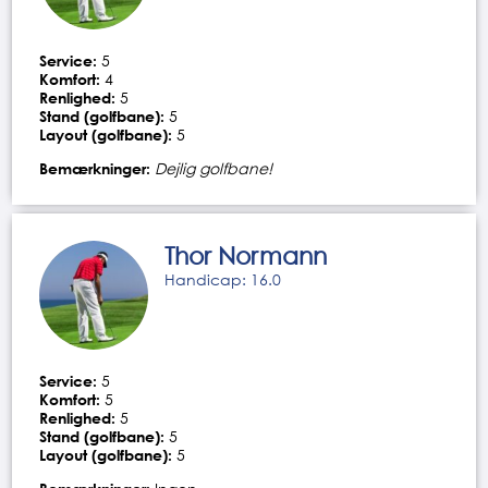
Service:
5
Komfort:
4
Renlighed:
5
Stand (golfbane):
5
Layout (golfbane):
5
Bemærkninger:
Dejlig golfbane!
Thor Normann
Handicap: 16.0
Service:
5
Komfort:
5
Renlighed:
5
Stand (golfbane):
5
Layout (golfbane):
5