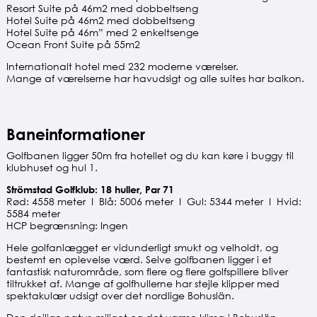
Resort Suite på 46m2 med dobbeltseng
Hotel Suite på 46m2 med dobbeltseng
Hotel Suite på 46m” med 2 enkeltsenge
Ocean Front Suite på 55m2
Internationalt hotel med 232 moderne værelser.
Mange af værelserne har havudsigt og alle suites har balkon.
Baneinformationer
Golfbanen ligger 50m fra hotellet og du kan køre i buggy til
klubhuset og hul 1.
Strömstad Golfklub: 18 huller, Par 71
Rød: 4558 meter I Blå: 5006 meter I Gul: 5344 meter I Hvid:
5584 meter
HCP begrænsning: Ingen
Hele golfanlægget er vidunderligt smukt og velholdt, og
bestemt en oplevelse værd. Selve golfbanen ligger i et
fantastisk naturområde, som flere og flere golfspillere bliver
tiltrukket af. Mange af golfhullerne har stejle klipper med
spektakulær udsigt over det nordlige Bohuslän.