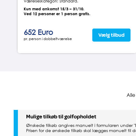
Værelseskategori: Standard.
Kun med ankomst 15/3 – 31/10.
Ved 12 personer er 1 person gratis.
652 Euro
Vælg tilbud
pr. person i dobbeltværelse
All
Mulige tilkøb til golfopholdet
Ønskede tilkøb angives manuelt i formularen under 
Prisen for de ønskede tilkøb skal lægges manuelt til de