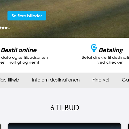
Se flere billeder
Bestil online
Betaling
dato og se tilbudsprisen
Betal direkte til destina
estil hurtigt og nemt
ved check-in
ige tilkøb
Info om destinationen
Find vej
Gæ
6 TILBUD