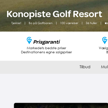
Konopiste Golf Resort
Tjekkiet
Bo på Golfbanen
100 værelser
36 huller
Prisgaranti
Markedets bedste priser
Vælg 
Destinationens egne salgspriser
B
Tilbud
Mul