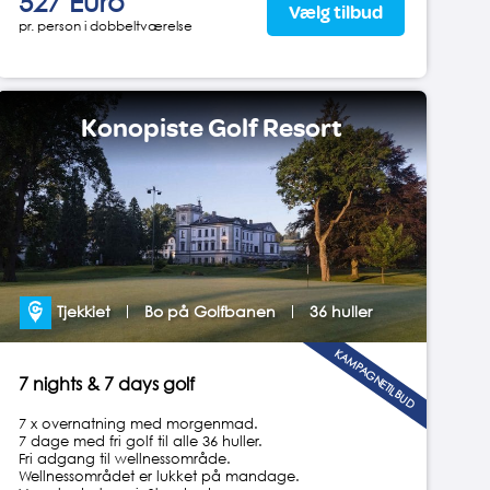
527 Euro
Vælg tilbud
pr. person i dobbeltværelse
Konopiste Golf Resort
Tjekkiet
Bo på Golfbanen
36 huller
KAMPAGNETILBUD
7 nights & 7 days golf
7 x overnatning med morgenmad.
7 dage med fri golf til alle 36 huller.
Fri adgang til wellnessområde.
Wellnessområdet er lukket på mandage.