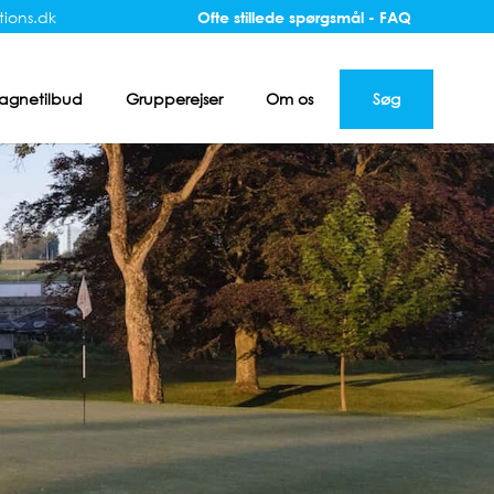
ions.dk
Ofte stillede spørgsmål - FAQ
gnetilbud
Grupperejser
Om os
Søg
r