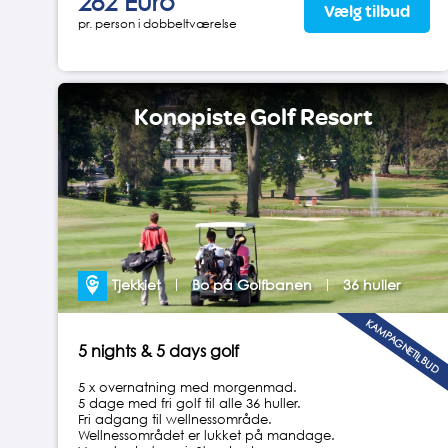
282 Euro
Vælg tilbud
pr. person i dobbeltværelse
Konopiste Golf Resort
Tjekkiet
Bo på Golfbanen
36 huller
KAMPAGNETILBUD
5 nights & 5 days golf
5 x overnatning med morgenmad.
5 dage med fri golf til alle 36 huller.
Fri adgang til wellnessområde.
Wellnessområdet er lukket på mandage.