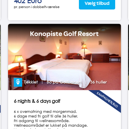
402 Euro
Vælg tilbud
pr. person i dobbeltværelse
Konopiste Golf Resort
Tjekkiet
Bo på Golfbanen
36 huller
KAMPAGNETILBUD
6 nights & 6 days golf
6 x overnatning med morgenmad.
6 dage med fri golf til alle 36 huller.
Fri adgang til wellnessområde.
Wellnessområdet er lukket på mandage.