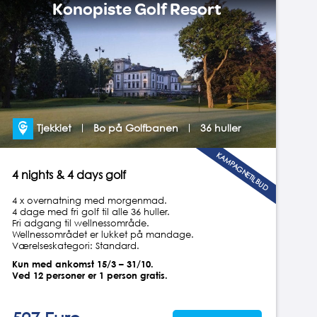
Konopiste Golf Resort
Tjekkiet
Bo på Golfbanen
36 huller
KAMPAGNETILBUD
4 nights & 4 days golf
4 x overnatning med morgenmad.
4 dage med fri golf til alle 36 huller.
Fri adgang til wellnessområde.
Wellnessområdet er lukket på mandage.
Værelseskategori: Standard.
Kun med ankomst 15/3 – 31/10.
Ved 12 personer er 1 person gratis.