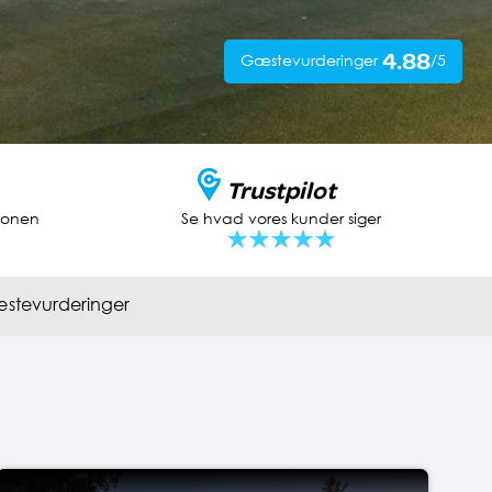
4.88
Gæstevurderinger
/5
Trustpilot
tionen
Se hvad vores kunder siger
stevurderinger