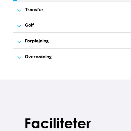
Transfer
Golf
Prag lufthavn retur (1-4 personer)
Forplejning
Ekstra dag med fri golf - (Mandag-Torsdag)
Prag lufthavn retur (5-8 personer)
Overnatning
3-retters middag inklusiv 1 drink
Ekstra dag med fri golf - (Fredag-Søndag, helligdag)
Prag lufthavn retur (9-20 personer)
1 overnatning m/morgenmad - Dobbeltværelse
Buggy til 18 huller
Prag lufthavn retur (21-50 personer)
1 overnatning m/morgenmad - Enkeltværelse
Buggy til 36 huller samme dag
Faciliteter