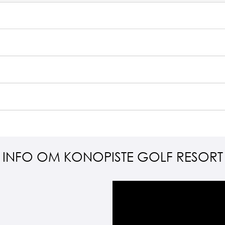
Pris i a
Pris p
Pris i a
Pris p
Pris p
Pris i a
Pris p
Pris p
Pris i a
INFO OM KONOPISTE GOLF RESORT
Pris p
Pris p
Videoafspiller