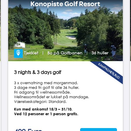
Konopiste Golf Resort
Tjekkiet
Bo på Golfbanen
36 huller
KAMPAGNETILBUD
3 nights & 3 days golf
3 x overnatning med morgenmad.
3 dage med fri golf til alle 36 huller.
Fri adgang til wellnessområde.
Wellnessområdet er lukket på mandage.
Værelseskategori: Standard.
Kun med ankomst 15/3 – 31/10.
Ved 12 personer er 1 person gratis.