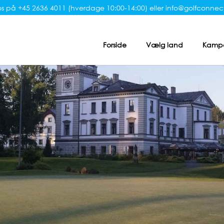
s på +45 2636 4011 (hverdage 10:00-14:00) eller
info@golfconnect
Forside
Vælg land
Kampa
Bo på Golfbanen / Resort
Hoteller
Golfklubbe