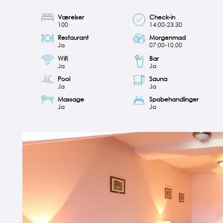
Værelser
Check-in
100
14:00-23.30
Restaurant
Morgenmad
Ja
07:00-10.00
Wifi
Bar
Ja
Ja
Pool
Sauna
Ja
Ja
Massage
Spabehandlinger
Ja
Ja