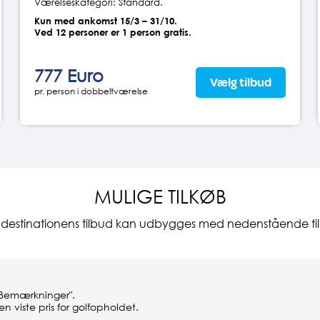
Værelseskategori: Standard.
Kun med ankomst 15/3 – 31/10.
Ved 12 personer er 1 person gratis.
777 Euro
Vælg tilbud
pr. person i dobbeltværelse
MULIGE TILKØB
e destinationens tilbud kan udbygges med nedenstående til
"Bemærkninger".
n viste pris for golfopholdet.