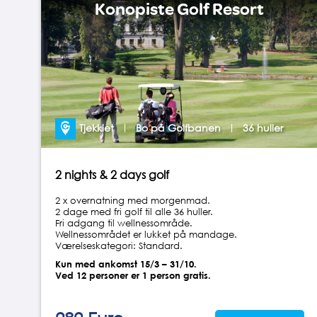
Konopiste Golf Resort
Tjekkiet
Bo på Golfbanen
36 huller
2 nights & 2 days golf
2 x overnatning med morgenmad.
2 dage med fri golf til alle 36 huller.
Fri adgang til wellnessområde.
Wellnessområdet er lukket på mandage.
Værelseskategori: Standard.
Kun med ankomst 15/3 – 31/10.
Ved 12 personer er 1 person gratis.